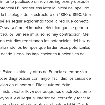
rimiento publicado en revistas inglesas y después
ncial H”, por ser esa letra la inicial del apellido
 la histología de la estructura en 1880 o 1890. Una
sé en seguir explorando toda la red que conecta
. O sea ¿cómo el impulso eléctrico que se genera
entrículo?. Sin ese impulso no hay contracción. Me
ndo estudios registrando los potenciales del haz de
nalizando los tiempos que tardan esos potenciales
y desde luego, las implicaciones funcionales de
e Estaos Unidos y otras de Francia se empezó a
oder diagnosticar con mayor facilidad los casos de
cción en el hombre. Ellos tuvieron éxito
. Este catéter lleva dos pequeños electrodos en la
yos X y al llegar al interior del corazón y tocar la
eron la suerte de registrar el potencial H. Desde