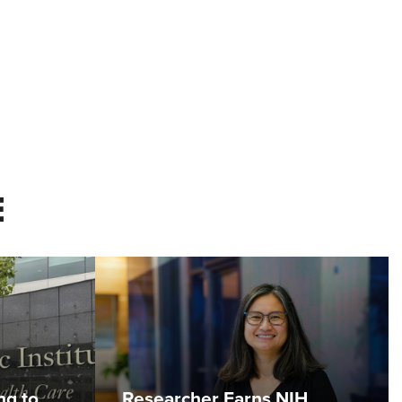
E
ng to
Researcher Earns NIH