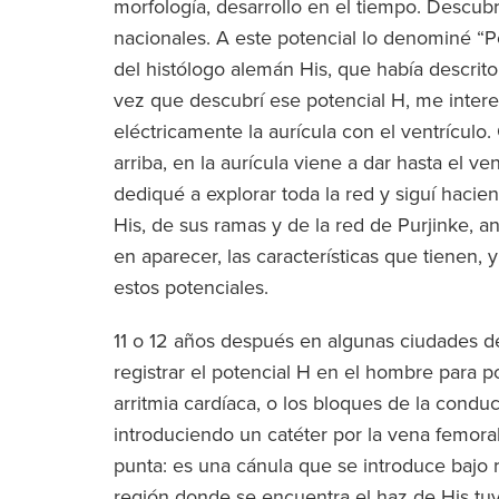
morfología, desarrollo en el tiempo. Descub
nacionales. A este potencial lo denominé “Pote
del histólogo alemán His, que había descrito
vez que descubrí ese potencial H, me intere
eléctricamente la aurícula con el ventrículo
arriba, en la aurícula viene a dar hasta el v
dediqué a explorar toda la red y siguí hacie
His, de sus ramas y de la red de Purjinke, a
en aparecer, las características que tienen, 
estos potenciales.
11 o 12 años después en algunas ciudades d
registrar el potencial H en el hombre para p
arritmia cardíaca, o los bloques de la condu
introduciendo un catéter por la vena femoral
punta: es una cánula que se introduce bajo ra
región donde se encuentra el haz de His tuvi