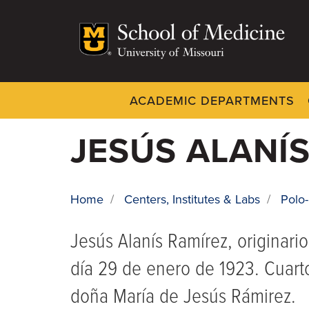
Skip
to
main
content
ACADEMIC DEPARTMENTS
Dynamic
System
JESÚS ALANÍ
Menu
Home
/
Centers, Institutes & Labs
/
Polo
BREADCRUMB
Jesús Alanís Ramírez, originar
día 29 de enero de 1923. Cuart
doña María de Jesús Rámirez.